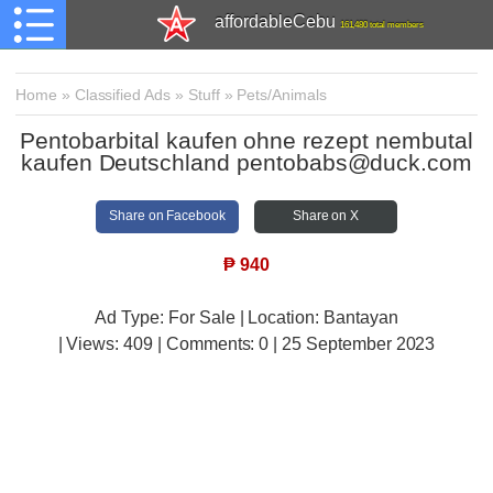
affordableCebu
161,480 total members
Home
»
Classified Ads
»
Stuff
»
Pets/Animals
Pentobarbital kaufen ohne rezept nembutal
kaufen Deutschland pentobabs@duck.com
Share on Facebook
Share on X
₱
940
Ad Type: For Sale | Location: Bantayan
| Views:
409 | Comments:
0 | 25 September 2023