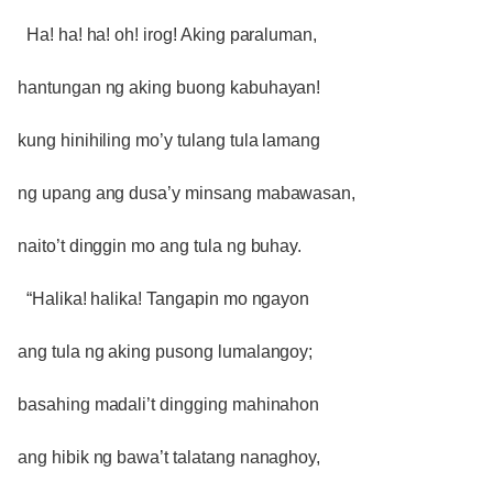
Ha! ha! ha! oh! irog! Aking paraluman,
hantungan ng aking buong kabuhayan!
kung hinihiling mo’y tulang tula lamang
ng upang ang dusa’y minsang mabawasan,
naito’t dinggin mo ang tula ng buhay.
“Halika! halika! Tangapin mo ngayon
ang tula ng aking pusong lumalangoy;
basahing madali’t dingging mahinahon
ang hibik ng bawa’t talatang nanaghoy,