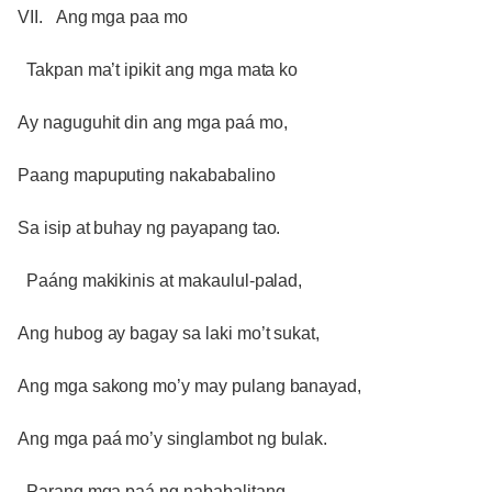
VII. Ang mga paa mo
Takpan ma’t ipikit ang mga mata ko
Ay naguguhit din ang mga paá mo,
Paang mapuputing nakababalino
Sa isip at buhay ng payapang tao.
Paáng makikinis at makaulul-palad,
Ang hubog ay bagay sa laki mo’t sukat,
Ang mga sakong mo’y may pulang banayad,
Ang mga paá mo’y singlambot ng bulak.
Parang mga paá ng nababalitang