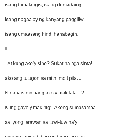
isang tumatangis, isang dumadaing,
isang nagaalay ng kanyang paggiliw,
isang umaasang hindi hahabagin.
II.
At kung ako’y sino? Sukat na nga sinta!
ako ang tutugon sa mithi mo’t pita…
Ninanais mo bang ako’y makilala…?
Kung gayo’y makinig:–Akong sumasamba
sa iyong larawan sa tuwi-tuwina’y
pusong laging bihag ng hirap, ng dusa,