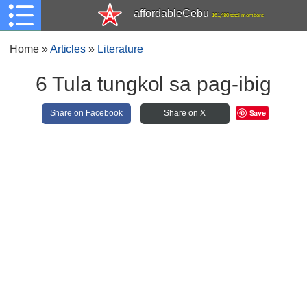
affordableCebu
161,480 total members
Home
»
Articles
»
Literature
6 Tula tungkol sa pag-ibig
Save
Share on Facebook
Share on X