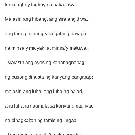
tumataghoy-taghoy na nakaaawa.
Malasin ang hibang, ang sira ang diwa,
ang taong nanangis sa gabing payapa
na minsa’y maiyak, at minsa’y matuwa.
Malasin ang ayos ng kahabaghabag
ng pusong dinusta ng kanyang pangarap;
malasin ang luha, ang luha ng palad,
ang luhang nagmula sa kanyang pagliyag
na pinagkaitan ng tamis ng lingap.
Tumangis na muli! At saka humibik