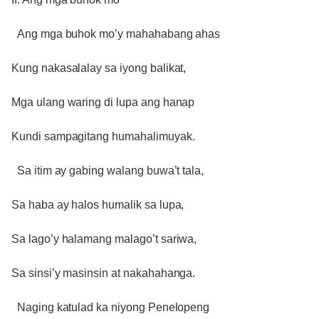
Ang mga buhok mo’y mahahabang ahas
Kung nakasalalay sa iyong balikat,
Mga ulang waring di lupa ang hanap
Kundi sampagitang humahalimuyak.
Sa itim ay gabing walang buwa’t tala,
Sa haba ay halos humalik sa lupa,
Sa lago’y halamang malago’t sariwa,
Sa sinsi’y masinsin at nakahahanga.
Naging katulad ka niyong Penelopeng