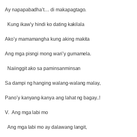
Ay napapabadha’t… di makapagtago.
Kung ikaw’y hindi ko dating kakilala
Ako’y mamamangha kung aking makita
Ang mga pisngi mong wari’y gumamela.
Naiinggit ako sa paminsanminsan
Sa dampi ng hanging walang-walang malay,
Pano’y kanyang-kanya ang lahat ng bagay..!
V. Ang mga labi mo
Ang mga labi mo ay dalawang langit,