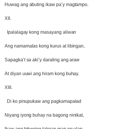
Huwag ang abuting ikaw pa’y magtampo.
XII.
Ipalalagay kong masayang aliwan
Ang namamalas kong kurus at libingan,
Sapagka’t sa aki’y darating ang araw
At diyan uuwi ang hiram kong buhay.
XIII.
Di ko pinupukaw ang pagkamapalad
Niyang iyong buhay na bagong ninikat,
Ikaw ang bituwing takpan man ng ulap