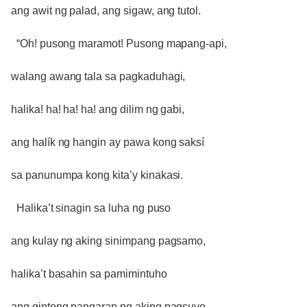
ang awit ng palad, ang sigaw, ang tutol.
“Oh! pusong maramot! Pusong mapang-api,
walang awang tala sa pagkaduhagi,
halika! ha! ha! ha! ang dilim ng gabi,
ang halík ng hangin ay pawa kong saksí
sa panunumpa kong kita’y kinakasi.
Halika’t sinagin sa luha ng puso
ang kulay ng aking sinimpang pagsamo,
halika’t basahin sa pamimintuho
ang gintong pangarap ng aking pagsuyo