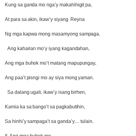
Kung sa ganda mo nga’y makahihigit pa,
At para sa akin, ikaw’y siyang Reyna
Ng mga kapwa mong masamyong sampaga.
Ang kaharian mo’y iyang kagandahan,
Ang mga buhok mo’t matang mapupungay,
Ang paa’t pisngi mo ay siya mong yaman.
Sa dalang ugali, ikaw’y isang birhen,
Kamia ka sa bango’t sa pagkabutihin,
Sa hinhi’y sampaga’t sa ganda’y… tulain.
II. Ang mga buhok mo