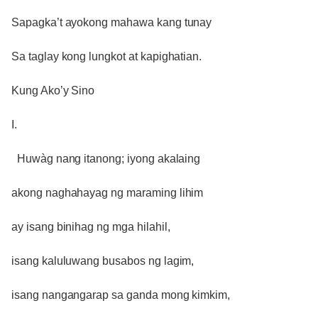
Sapagka’t ayokong mahawa kang tunay
Sa taglay kong lungkot at kapighatian.
Kung Ako’y Sino
I.
Huwàg nang itanong; iyong akalaing
akong naghahayag ng maraming lihim
ay isang binihag ng mga hilahil,
isang kaluluwang busabos ng lagim,
isang nangangarap sa ganda mong kimkim,