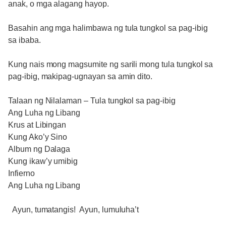
anak, o mga alagang hayop.
Basahin ang mga halimbawa ng tula tungkol sa pag-ibig
sa ibaba.
Kung nais mong magsumite ng sarili mong tula tungkol sa
pag-ibig, makipag-ugnayan sa amin dito.
Talaan ng Nilalaman – Tula tungkol sa pag-ibig
Ang Luha ng Libang
Krus at Libingan
Kung Ako’y Sino
Album ng Dalaga
Kung ikaw’y umibig
Infierno
Ang Luha ng Libang
Ayun, tumatangis! Ayun, lumuluha’t