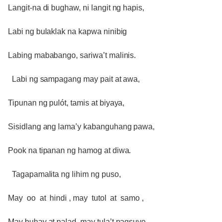
Langit-na di bughaw, ni langit ng hapis,
Labi ng bulaklak na kapwa ninibig
Labing mababango, sariwa’t malinis.
Labi ng sampagang may pait at awa,
Tipunan ng pulót, tamis at biyaya,
Sisidlang ang lama’y kabanguhang pawa,
Pook na tipanan ng hamog at diwa.
Tagapamalita ng lihim ng puso,
May oo at hindi , may tutol at samo ,
May buhay at palad, may tula’t pagsuyo.