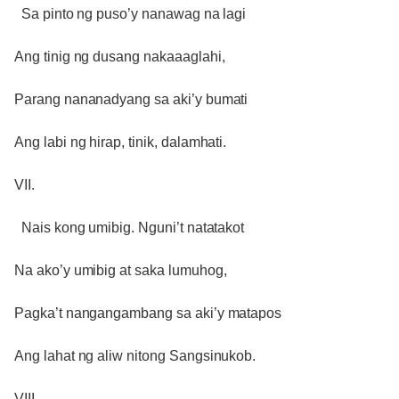
Sa pinto ng puso’y nanawag na lagi
Ang tinig ng dusang nakaaaglahi,
Parang nananadyang sa aki’y bumati
Ang labi ng hirap, tinik, dalamhati.
VII.
Nais kong umibig. Nguni’t natatakot
Na ako’y umibig at saka lumuhog,
Pagka’t nangangambang sa aki’y matapos
Ang lahat ng aliw nitong Sangsinukob.
VIII.