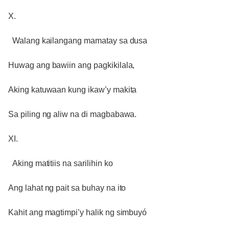
X.
Walang kailangang mamatay sa dusa
Huwag ang bawiin ang pagkikilala,
Aking katuwaan kung ikaw’y makita
Sa piling ng aliw na di magbabawa.
XI.
Aking matitiis na sarilihin ko
Ang lahat ng pait sa buhay na ito
Kahit ang magtimpi’y halik ng simbuyó