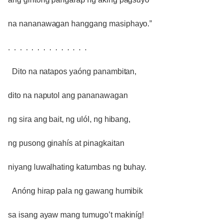
na nananawagan hanggang masiphayo.”
. . . . . . . . . . . . . .
Dito na natapos yaóng panambitan,
dito na naputol ang pananawagan
ng sira ang bait, ng ulól, ng hibang,
ng pusong ginahís at pinagkaitan
niyang luwalhating katumbas ng buhay.
Anóng hirap pala ng gawang humibik
sa isang ayaw mang tumugo’t makiníg!