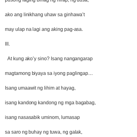
ako ang linikhang uhaw sa ginhawa’t
may ulap na lagi ang aking pag-asa.
III.
At kung ako’y sino? Isang nangangarap
magtamong biyaya sa iyong paglingap…
Isang umaawit ng lihim at hayag,
isang kandong kandong ng mga bagabag,
isang nasasabik uminom, lumasap
sa saro ng buhay ng tuwa, ng galak,