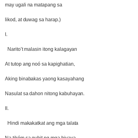
may ugali na matapang sa
likod, at duwag sa harap.)
I.
Narito’t malasin itong kalagayan
At tutop ang noó sa kapighatian,
Aking binabakas yaong kasayahang
Nasulat sa dahon nitong kabuhayan.
II.
Hindi makakatkat ang mga talata
Na tikóm sa guhit ng mga biyaya,