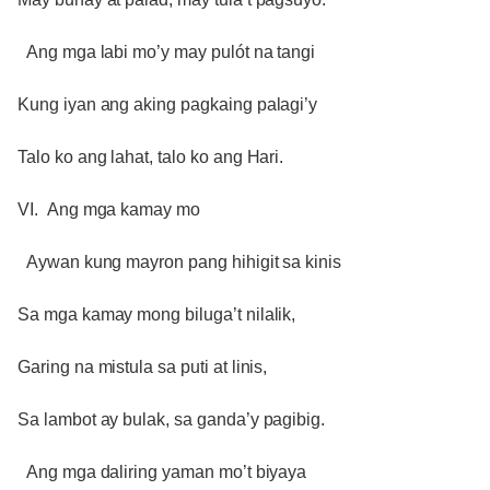
Ang mga labi mo’y may pulót na tangi
Kung iyan ang aking pagkaing palagi’y
Talo ko ang lahat, talo ko ang Hari.
VI. Ang mga kamay mo
Aywan kung mayron pang hihigit sa kinis
Sa mga kamay mong biluga’t nilalik,
Garing na mistula sa puti at linis,
Sa lambot ay bulak, sa ganda’y pagibig.
Ang mga daliring yaman mo’t biyaya