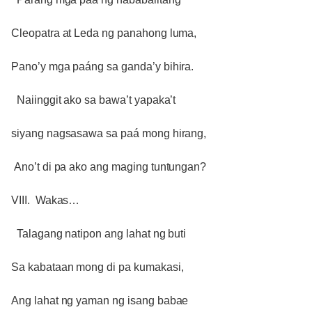
Cleopatra at Leda ng panahong luma,
Pano’y mga paáng sa ganda’y bihira.
Naiinggit ako sa bawa’t yapaka’t
siyang nagsasawa sa paá mong hirang,
Ano’t di pa ako ang maging tuntungan?
VIII. Wakas…
Talagang natipon ang lahat ng buti
Sa kabataan mong di pa kumakasi,
Ang lahat ng yaman ng isang babae