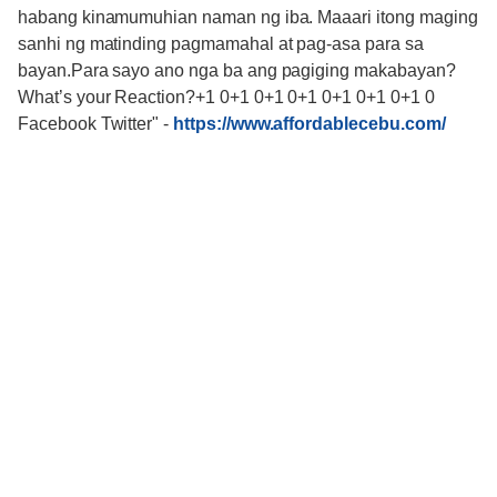
habang kinamumuhian naman ng iba. Maaari itong maging
sanhi ng matinding pagmamahal at pag-asa para sa
bayan.Para sayo ano nga ba ang pagiging makabayan?
What’s your Reaction?+1 0+1 0+1 0+1 0+1 0+1 0+1 0
Facebook Twitter"
-
https://www.affordablecebu.com/