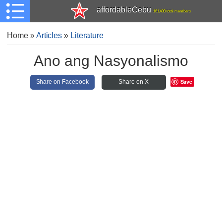
affordableCebu
161,480 total members
Home
»
Articles
»
Literature
Ano ang Nasyonalismo
Save
Share on Facebook
Share on X