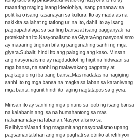
maaaring maging isang ideolohiya, isang pananaw sa
politika o isang kasanayan sa kultura. Ito ay madalas na
nakikita sa lahat ng tatlong uri na ito, dahil ito ay isang
pagpapahalaga sa sariling bansa at isang pagganyak na
protektahan ito.Nasyonalismo sa GiyeraAng nasyonalismo
ay maaaring tingnan bilang pangunahing sanhi ng mga
giyera.Subalit, hindi ito ang palaging ang kaso. Minsan
ang nasyonalismo ay nagdudulot ng higit na hidwaan sa
mga bansa, na sanhi ng malawakang pagpatay at
pagkagulo ng iba pang bansa.Mas madalas na nagiging
sanhi ito ng mga bansa na magkaisa laban sa karaniwang
mga banta, ngunit hindi ito laging nagtatapos sa giyera.
Minsan ito ay sanhi ng mga pinuno sa loob ng isang bansa
na kalabanin ang isa na humahantong sa mas
nakamamatay na labanan.Nasyonalismo sa
RelihiyonMaaari ring magamit ang nasyonalismo upang
pagsamantalahan ang mga paghati sa etniko at relihiyon.