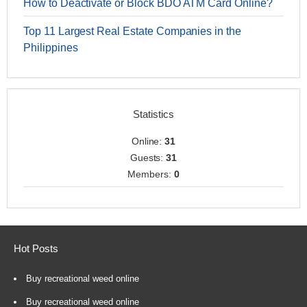
How to Deactivate or Block BDO ATM Card Online?
Top 11 Largest Real Estate Companies in the
Philippines
Statistics
Online:
31
Guests:
31
Members:
0
Hot Posts
Buy recreational weed online
Buy recreational weed online