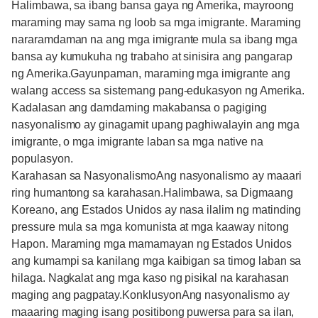
Halimbawa, sa ibang bansa gaya ng Amerika, mayroong
maraming may sama ng loob sa mga imigrante. Maraming
nararamdaman na ang mga imigrante mula sa ibang mga
bansa ay kumukuha ng trabaho at sinisira ang pangarap
ng Amerika.Gayunpaman, maraming mga imigrante ang
walang access sa sistemang pang-edukasyon ng Amerika.
Kadalasan ang damdaming makabansa o pagiging
nasyonalismo ay ginagamit upang paghiwalayin ang mga
imigrante, o mga imigrante laban sa mga native na
populasyon.
Karahasan sa NasyonalismoAng nasyonalismo ay maaari
ring humantong sa karahasan.Halimbawa, sa Digmaang
Koreano, ang Estados Unidos ay nasa ilalim ng matinding
pressure mula sa mga komunista at mga kaaway nitong
Hapon. Maraming mga mamamayan ng Estados Unidos
ang kumampi sa kanilang mga kaibigan sa timog laban sa
hilaga. Nagkalat ang mga kaso ng pisikal na karahasan
maging ang pagpatay.KonklusyonAng nasyonalismo ay
maaaring maging isang positibong puwersa para sa ilan,