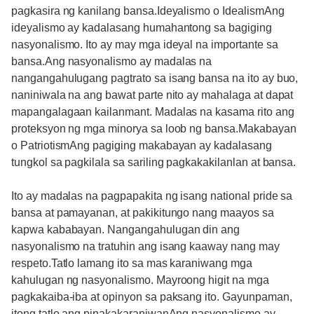
pagkasira ng kanilang bansa.Ideyalismo o IdealismAng
ideyalismo ay kadalasang humahantong sa bagiging
nasyonalismo. Ito ay may mga ideyal na importante sa
bansa.Ang nasyonalismo ay madalas na
nangangahulugang pagtrato sa isang bansa na ito ay buo,
naniniwala na ang bawat parte nito ay mahalaga at dapat
mapangalagaan kailanmant. Madalas na kasama rito ang
proteksyon ng mga minorya sa loob ng bansa.Makabayan
o PatriotismAng pagiging makabayan ay kadalasang
tungkol sa pagkilala sa sariling pagkakakilanlan at bansa.
Ito ay madalas na pagpapakita ng isang national pride sa
bansa at pamayanan, at pakikitungo nang maayos sa
kapwa kababayan. Nangangahulugan din ang
nasyonalismo na tratuhin ang isang kaaway nang may
respeto.Tatlo lamang ito sa mas karaniwang mga
kahulugan ng nasyonalismo. Mayroong higit na mga
pagkakaiba-iba at opinyon sa paksang ito. Gayunpaman,
itong tatlo ang pinakakaraniwanAng nasyonalismo ay