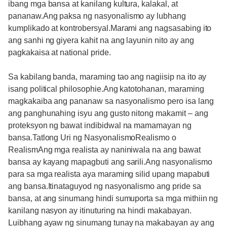
ibang mga bansa at kanilang kultura, kalakal, at
pananaw.Ang paksa ng nasyonalismo ay lubhang
kumplikado at kontrobersyal.Marami ang nagsasabing ito
ang sanhi ng giyera kahit na ang layunin nito ay ang
pagkakaisa at national pride.
Sa kabilang banda, maraming tao ang nagiisip na ito ay
isang political philosophie.Ang katotohanan, maraming
magkakaiba ang pananaw sa nasyonalismo pero isa lang
ang panghunahing isyu ang gusto nitong makamit – ang
proteksyon ng bawat indibidwal na mamamayan ng
bansa.Tatlong Uri ng NasyonalismoRealismo o
RealismAng mga realista ay naniniwala na ang bawat
bansa ay kayang mapagbuti ang sarili.Ang nasyonalismo
para sa mga realista aya maraming silid upang mapabuti
ang bansa.Itinataguyod ng nasyonalismo ang pride sa
bansa, at ang sinumang hindi sumuporta sa mga mithiin ng
kanilang nasyon ay itinuturing na hindi makabayan.
Luibhang ayaw ng sinumang tunay na makabayan ay ang