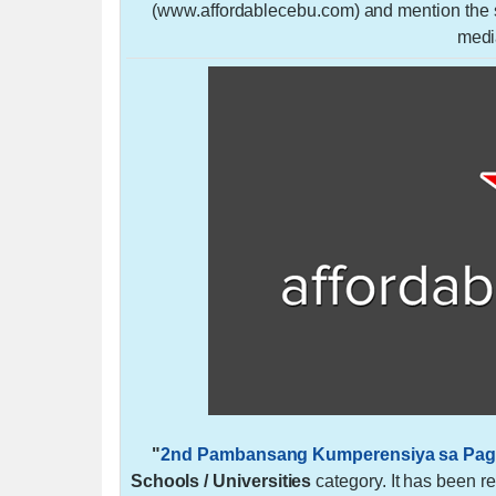
(www.affordablecebu.com) and mention the so
medi
"
2nd Pambansang Kumperensiya sa Pagtu
Schools / Universities
category. It has been r