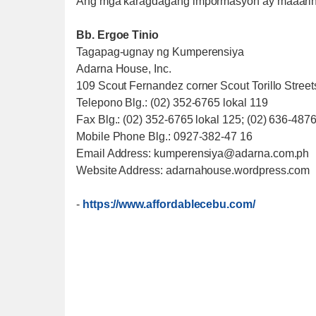
Ang mga karagdagang impormasyon ay maaarin
Bb. Ergoe Tinio
Tagapag-ugnay ng Kumperensiya
Adarna House, Inc.
109 Scout Fernandez corner Scout Torillo Stree
Telepono Blg.: (02) 352-6765 lokal 119
Fax Blg.: (02) 352-6765 lokal 125; (02) 636-487
Mobile Phone Blg.: 0927-382-47 16
Email Address: kumperensiya@adarna.com.ph
Website Address: adarnahouse.wordpress.com
-
https://www.affordablecebu.com/