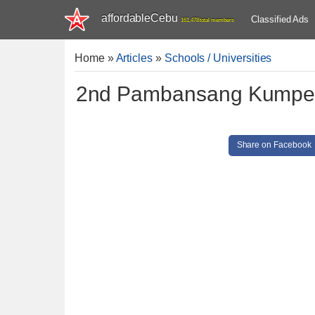
affordableCebu
Classified Ads
161,478 total members
Home
»
Articles
»
Schools / Universities
2nd Pambansang Kumperen
Share on Facebook