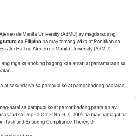
 Ateneo de Manila University (AdMU) ay magdaraos ng
uturo sa Filipino
na may temang Wika at Panitikan sa
 Escaler Hall ng Ateneo de Manila University (AdMU),
an ang mga kalahok ng bagong kaalaman at pamamaraan sa
ralan.
rya at sekundarya sa pampubliko at pampribadong paaralan
 mag-aaral sa pampubliko at pampribadong paaralan ay
 nasasaad sa DepEd Order No. 9, s. 2005 na may pamagat na
-on-Task and Ensuring Compliance Therewith.