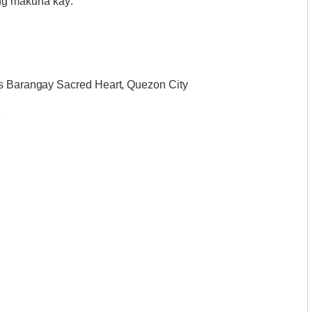
g makuha kay:
ts Barangay Sacred Heart, Quezon City
6