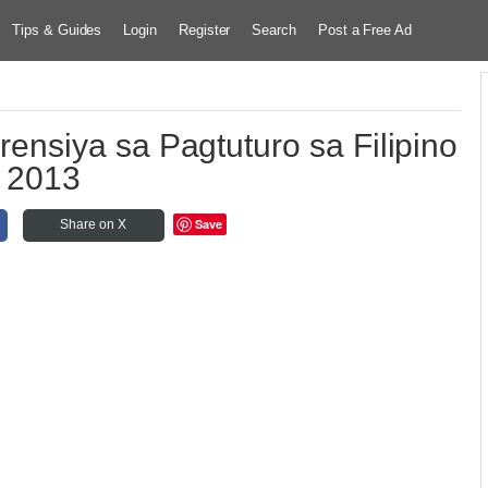
Tips & Guides
Login
Register
Search
Post a Free Ad
siya sa Pagtuturo sa Filipino
2013
Save
Share on X