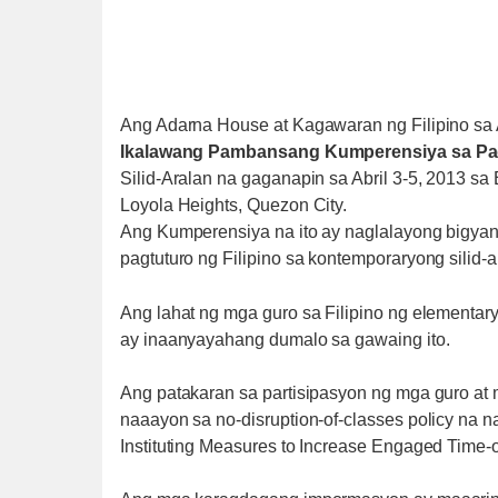
Ang Adarna House at Kagawaran ng Filipino sa
Ikalawang Pambansang Kumperensiya sa Pagt
Silid-Aralan na gaganapin sa Abril 3-5, 2013 sa
Loyola Heights, Quezon City.
Ang Kumperensiya na ito ay naglalayong bigy
pagtuturo ng Filipino sa kontemporaryong silid-a
Ang lahat ng mga guro sa Filipino ng elementa
ay inaanyayahang dumalo sa gawaing ito.
Ang patakaran sa partisipasyon ng mga guro at
naaayon sa no-disruption-of-classes policy na
Instituting Measures to Increase Engaged Time