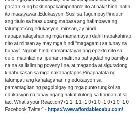
paraan kung bakit napakaimportante ito at bakit hindi natin
ito maaayawan.Edukasyon: Susi sa TagumpayPindutin
ang titulo sa itaas upang mabasa ang halimbawa ng
talumpatiAng edukasyon, minsan, ay hindi
napapahalagahan ng mga mamamayan dahil napakahirap
nito at minsan ay may mga hindi “magagamit sa tunay na
buhay”. Ngunit, hindi namamalayan ang epekto nito sa
dulo: maunlad na lipunan, maliit na bahagdad ng pamilya
na na sa ilalim ng poverty line, at maganda at siguradong
kinabukasan sa mga nakapagtapos.Pinapaalala ng
talumpati ang kahalagahan ng edukasyon sa
pamamagitan ng pagbibigay ng mga punto tungkol sa
edukasyon na tunay ngang nakatutulong sa lipunan at sa
tao. What’s your Reaction?+1 1+1 1+1 0+1 0+1 0+1 0+1 0
Facebook Twitter"
-
https://www.affordablecebu.com/