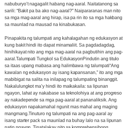
nabuburyo’t nagagalit habang nag-aaral. Naitatanong sa
sarili: “Bakit pa ba ako nag-aaral?” Naipararanas man nito
sa mga mag-aaral ang hirap, isa pa rin ito sa mga hakbang
sa maunlad na mausad na kinabukasan.
Pinapakita ng talumpati ang kahalagahan ng edukasyon at
kung bakit hindi ito dapat minamaliit. Sa pagdadagdag,
hinihikayat nito ang mga mag-aaral na pagbutihin ang pag-
aaral.Talumpati Tungkol sa EdukasyonPindutin ang titulo
sa itaas upang mabasa ang halimbawa ng talumpati“Ang
kawalan ng edukasyon ay isang kapansanan,” ito ang mga
mabibigat na salita na inilapag ng talumpating binanggit.
Nakalulungkot ma’y hindi ito maikakaila: sa lipunan
ngayon, lahat ay nakabase sa teknolohiya at ang progreso
ay nakadepende sa mga pag-aaral at pananaliksik. Ang
edukasyon napakamahal ngunit mas mahal ang maging
mangmang.Tinuturo ng talumpati na ang pag-aaral ay
isang starter pack sa maunlad na buhay lalo na sa lipunan
natin ngayon. Tinatalakay nito sa komprehensibong