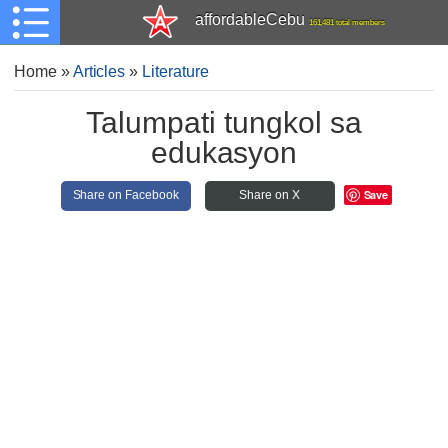
affordableCebu
161,481 total members
Home
»
Articles
»
Literature
Talumpati tungkol sa
edukasyon
Save
Share on Facebook
Share on X